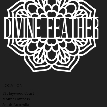
LOCATION
33 Haywood Court
Mount Compass
South Australia